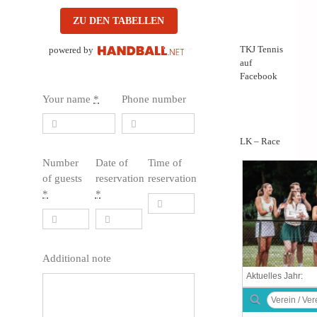
ZU DEN TABELLEN
TKJ Tennis
powered by
auf
Facebook
Your name
*
Phone number
LK – Race
Number
Date of
Time of
of guests
reservation
reservation
*
*
Additional note