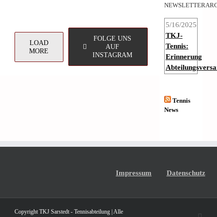
NEWSLETTERARC
5/16/2025
TKJ-
FOLGE UNS
LOAD
Tennis:
AUF
MORE
INSTAGRAM
Erinnerung
Abteilungsvers
Tennis
News
Impressum
Datenschutz
Copyright TKJ Sarstedt - Tennisabteilung | Alle
Face