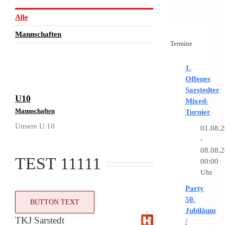
Zum
Inhalt
Alle
springen
Mannschaften
Termine
1.
Offenes
Sarstedter
U10
U10
Mixed-
Mannschaften
Turnier
Unsere U 10
01.08.
-
08.08.
TEST 11111
00:00
Uhr
Party
50.
BUTTON TEXT
Jubiläum
TKJ Sarstedt
/