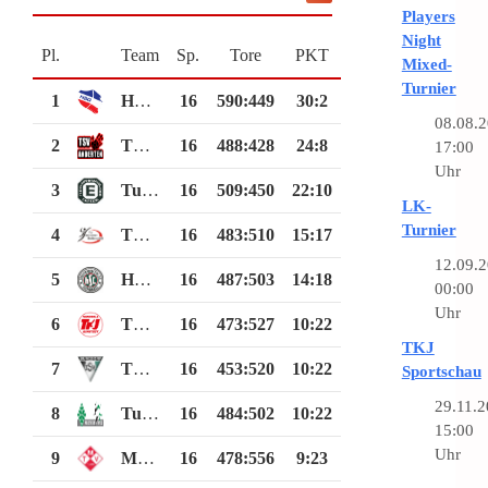
Players
Night
Pl.
Team
Sp.
Tore
PKT
Mixed-
Turnier
1
HSG Langenhagen
16
590
:
449
30:2
08.08.
2
TSV Anderten IV
16
488
:
428
24:8
17:00
Uhr
3
TuS Empelde
16
509
:
450
22:10
LK-
Turnier
4
TV Hannover-Badenstedt
16
483
:
510
15:17
12.09.
5
Hannoverscher SC
16
487
:
503
14:18
00:00
Uhr
6
TKJ Sarstedt
16
473
:
527
10:22
TKJ
7
TSV Burgdorf IV
16
453
:
520
10:22
Sportschau
29.11.
8
TuS Bothfeld v. 1904 e.V.
16
484
:
502
10:22
15:00
Uhr
9
Mellendorfer TV
16
478
:
556
9:23