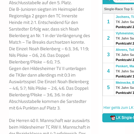
Abschlusstabelle auf den 5. Platz.
Die B-Junioren siegten im Heimspiel der
Regionsliga 2 gegen den TC Innerste
Heinde mit 2:1. Entscheidend für den
Sarstedter Erfolg war, dass sich Noah
Bielenberg an Nr. 1 in der Verlängerung des
Match – Tie Breaks durchsetzen konnte.
Die Einzel: Noah Bielenberg – 6:3, 3:6, 11:9;
Nils Pliske – 0:6, 2:6. Das Doppel:
Bielenberg/Pliske – 6:0, 7:5.
Gegen den Hildesheimer TV II unterlagen
die TKJler dann allerdings mit 0:3 im
Auswärtsspiel. Die Einzel: Noah Bielenberg
– 4:6, 5:7; Nils Pliske – 2:6, 4:6. Das Doppel:
Bielenberg/Pliske – 3:6, 3:6. In der
Abschlusstabelle kommen die Sarstedter
mit 6:4 Punkten auf Platz 3.
Die Herren 40 II. Mannschaft war auswärts
beim Hildesheimer TC RW II. Mannschaft in
der Bezirksklasse mit 4:2 erfolgreich. Der