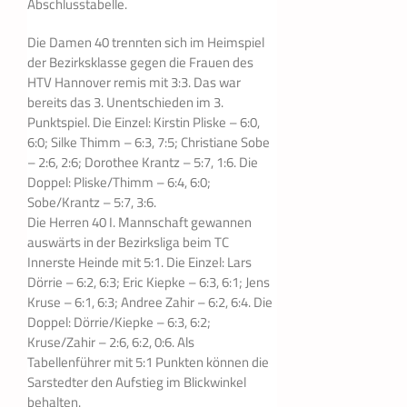
Abschlusstabelle.
Die Damen 40 trennten sich im Heimspiel
der Bezirksklasse gegen die Frauen des
HTV Hannover remis mit 3:3. Das war
bereits das 3. Unentschieden im 3.
Punktspiel. Die Einzel: Kirstin Pliske – 6:0,
6:0; Silke Thimm – 6:3, 7:5; Christiane Sobe
– 2:6, 2:6; Dorothee Krantz – 5:7, 1:6. Die
Doppel: Pliske/Thimm – 6:4, 6:0;
Sobe/Krantz – 5:7, 3:6.
Die Herren 40 I. Mannschaft gewannen
auswärts in der Bezirksliga beim TC
Innerste Heinde mit 5:1. Die Einzel: Lars
Dörrie – 6:2, 6:3; Eric Kiepke – 6:3, 6:1; Jens
Kruse – 6:1, 6:3; Andree Zahir – 6:2, 6:4. Die
Doppel: Dörrie/Kiepke – 6:3, 6:2;
Kruse/Zahir – 2:6, 6:2, 0:6. Als
Tabellenführer mit 5:1 Punkten können die
Sarstedter den Aufstieg im Blickwinkel
behalten.