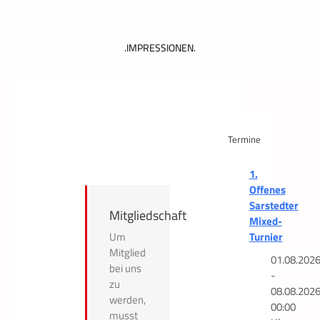
.IMPRESSIONEN.
Termine
1.
Offenes
Sarstedter
Mitgliedschaft
Mixed-
Turnier
Um
Mitglied
01.08.202
bei uns
-
zu
08.08.202
werden,
00:00
musst