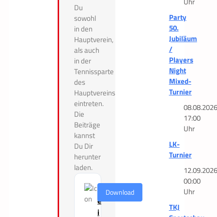
Uhr
Du
Party
sowohl
50.
in den
Jubiläum
Hauptverein,
/
als auch
Players
in der
Night
Tennissparte
Mixed-
des
Turnier
Hauptvereins
eintreten.
08.08.202
Die
17:00
Beiträge
Uhr
kannst
LK-
Du Dir
Turnier
herunter
laden.
12.09.202
00:00
B
Uhr
Download
e
TKJ
i