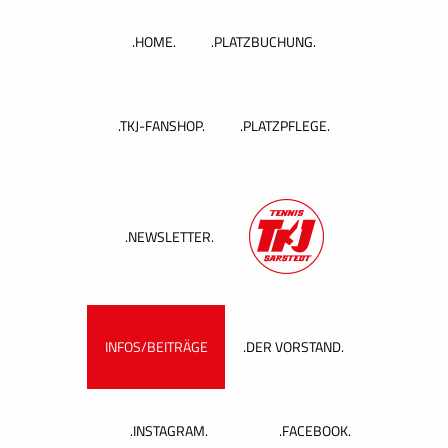
Zum
Inhalt
.HOME.
.PLATZBUCHUNG.
springen
.TKJ-FANSHOP.
.PLATZPFLEGE.
.NEWSLETTER.
INFOS/BEITRÄGE
.DER VORSTAND.
.INSTAGRAM.
.FACEBOOK.