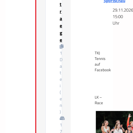
Sportschau
t
29.11.202
r
15:00
a
Uhr
e
g
e
1
TKJ
Tennis
D
auf
a
Facebook
t
e
i
(
LK –
e
Race
n
)
1
7