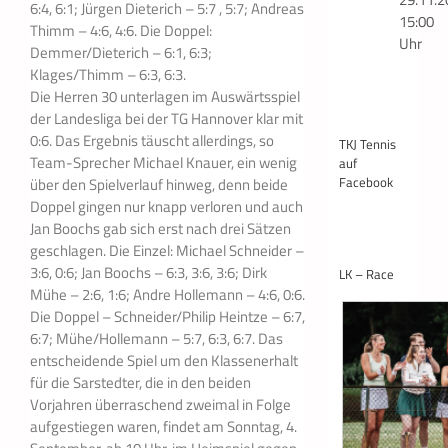
6:4, 6:1; Jürgen Dieterich – 5:7 , 5:7; Andreas
15:00
Thimm – 4:6, 4:6. Die Doppel:
Uhr
Demmer/Dieterich – 6:1, 6:3;
Klages/Thimm – 6:3, 6:3.
Die Herren 30 unterlagen im Auswärtsspiel
der Landesliga bei der TG Hannover klar mit
0:6. Das Ergebnis täuscht allerdings, so
TKJ Tennis
Team-Sprecher Michael Knauer, ein wenig
auf
Facebook
über den Spielverlauf hinweg, denn beide
Doppel gingen nur knapp verloren und auch
Jan Boochs gab sich erst nach drei Sätzen
geschlagen. Die Einzel: Michael Schneider –
3:6, 0:6; Jan Boochs – 6:3, 3:6, 3:6; Dirk
LK – Race
Mühe – 2:6, 1:6; Andre Hollemann – 4:6, 0:6.
Die Doppel – Schneider/Philip Heintze – 6:7,
6:7; Mühe/Hollemann – 5:7, 6:3, 6:7. Das
entscheidende Spiel um den Klassenerhalt
für die Sarstedter, die in den beiden
Vorjahren überraschend zweimal in Folge
aufgestiegen waren, findet am Sonntag, 4.