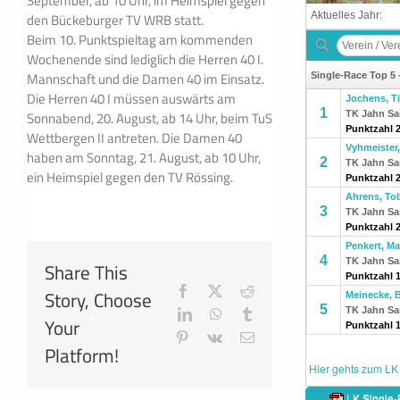
September, ab 10 Uhr, im Heimspiel gegen
den Bückeburger TV WRB statt.
Beim 10. Punktspieltag am kommenden
Wochenende sind lediglich die Herren 40 I.
Mannschaft und die Damen 40 im Einsatz.
Die Herren 40 I müssen auswärts am
Sonnabend, 20. August, ab 14 Uhr, beim TuS
Wettbergen II antreten. Die Damen 40
haben am Sonntag, 21. August, ab 10 Uhr,
ein Heimspiel gegen den TV Rössing.
Share This
Facebook
X
Reddit
Story, Choose
LinkedIn
WhatsApp
Tumblr
Your
Pinterest
Vk
E-
Platform!
Mail