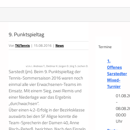
Zeige
grösseres
9. Punktspieltag
Bild
Von
TKJTennis
|
15.08.2016
|
News
Termine
1.
Offenes
v.l.n.r.: Andreas T., Dietmar K. Jürgen D. Jörg S. Jochen D.
Sarstedt (jm). Beim 9. Punktspieltag der
Sarstedter
Tennis-Sommersaison 2016 waren noch
Mixed-
einmal alle vier Erwachsenen-Teams im
Turnier
Einsatz. Mit einem Sieg, zwei Remis und
01.08.2
einer Niederlage war das Ergebnis
-
„durchwachsen“.
08.08.2
Über einen 4:2-Erfolg in der Bezirksklasse
00:00
auswärts bei den SF Aligse konnte die
Uhr
Team-Sprecherin der Damen 40, Anne
Risch-Peterß, berichten. Nach den Einzeln