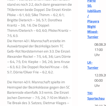
Party
stand es noch 2:2, doch dann gewannen die
50.
TKJlerinnen beide Doppel. Die Einzel: Kirstin
Jubiläum
Pliske – 6:1, 6:0; Silke Thimm – 6:2, 6:1;
/
Brigitte Dieterich – 3:6, 5:7; Dorothea
Players
Krantz – 3:6, 1:6. Die Doppel:
Night
Thimm/Dieterich – 6:0, 6:0; Pliske/Krantz –
Mixed-
7:5, 6:3.
Turnier
Die Herren 40 I. Mannschaft erzielte im
08.08.2
Auswärtsspiel der Bezirksliga beim TC
17:00
Gelb-Rot Nordstemmen ein 3:3. Die Einzel:
Uhr
Alexander Rockel – 7:5, 4:6, 3:6; Lars Dörrie
– 6:4, 7:5; Eric Kiepke – 3:6, 2:6; Jens Kruse
LK-
– 6:3, 6:2. Die Doppel: Rockel/Kruse – 0:6.
Turnier
5:7; Dörrie/Oliver Frie – 6:2, 6:2.
12.09.2
00:00
Die Herren 40 II. Mannschaft spielte im
Uhr
Heimspiel der Bezirksklasse gegen den SC
Barienrode ebenfalls 3:3 remis. Die Einzel:
TKJ
Jochen Demmer – 7:5, 2:6, 7:10 im Match –
Sportschau
Tie Break des 3. Satzes; Dietmar Klages –
29.11.2