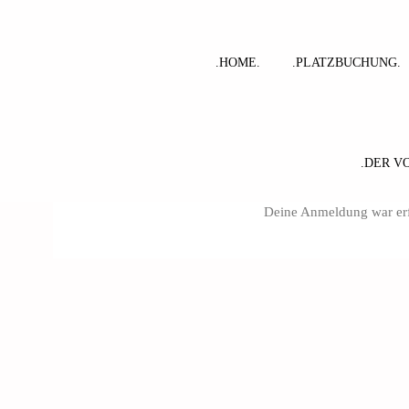
Zum
Inhalt
springen
.HOME.
.PLATZBUCHUNG.
.DER V
Deine Anmeldung war erf