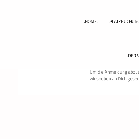
Zum
Inhalt
springen
.HOME.
.PLATZBUCHUNG
.DER 
Um die Anmeldung abzuschl
wir soeben an Dich gese