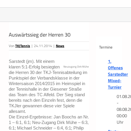
Zeige
grösseres
Auswärtssieg der Herren 30
Bild
Von
TKJTennis
|
24.11.2014
|
News
Termine
1.
Sarstedt (jm). Mit einem
Offenes
klaren 5:1-Erfolg besiegten
Neuzugang Dirk Mühe
die Herren 30 der TKJ-Tennisabteilung im
Sarstedter
Punktspiel der Verbandsklasse in der
Mixed-
Wintersaison 2014/2015 im Heimspiel in
Turnier
der Tennishalle in der Giesener Straße
das Team des TC Alfeld. Der Sieg stand
01.08.2
bereits nach den Einzeln fest, denn die
-
TKJler gewannen diese vier Spiele
08.08.2
allesamt.
00:00
Die Einzel-Ergebnisse: Jan Boochs an Nr.
Uhr
1 – 6:1, 6:1; Neu-Zugang Dirk Mühe – 6:3,
6:1; Michael Schneider – 6:4, 6:1; Philip