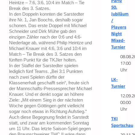
Party
Heintze – 7:6, 3:6, 10:4 im Match – Tie
50.
Break des 3. Satzes.
Jubiläum
In den Doppeln konnten die Sarstedter
/
ihre Nr. 1, Jan Boochs, deshalb sogar
schonen. Das erste Doppel mit Michael
Players
Schneider und Dirk Mühe gab den
Night
einzigen Zähler nach der 0:6 und 4:6-
Mixed-
Niederlage ab, während Philip Heintze und
Turnier
Michael Knauer mit 4:6, 3:6 und 10:4 im
Match – Tie Break des 3. Satzes den
08.08.2
fünften Punkt für die TKJler holten.
17:00
In der Staffel der Sarstedter spielen
Uhr
lediglich fünf Teams. „Bei 3:1 Punkten
nach zwei Spielen dürfte der
LK-
Klassenerhalt geschafft sein“, freute sich
Turnier
der Mannschafts-Pressesprecher Michael
Knauer. Und er denkt sogar an höhere
12.09.2
Ziele: „Mit einem Sieg in der nächsten
00:00
Woche gegen Göttingen geht vielleicht
Uhr
sogar noch etwas in Richtung Aufstieg.“
Auch diese Begegnung findet in Sarstedt
TKJ
statt, und zwar am kommenden Sonntag
Sportschau
um 11 Uhr. Das letzte Saison-Spiel gegen
29.11.2
den Braunschweiger THC II wäre dann