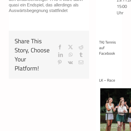
quasi ein Endspiel, das allerdings als
15:00
Auswärtsbegegnung stattfindet
Uhr
Share This
TKJ Tennis
Facebook
X
Reddit
auf
Story, Choose
Facebook
LinkedIn
WhatsApp
Tumblr
Your
Pinterest
Vk
E-
Platform!
Mail
LK – Race