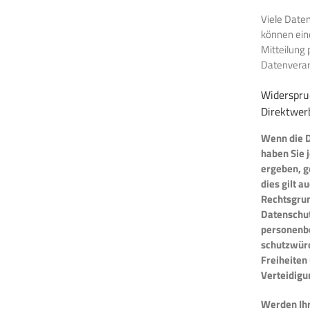
Viele Daten
können eine
Mitteilung 
Datenverar
Widerspru
Direktwer
Wenn die Da
haben Sie j
ergeben, g
dies gilt a
Rechtsgrun
Datenschut
personenbe
schutzwürd
Freiheiten
Verteidigu
Werden Ihr