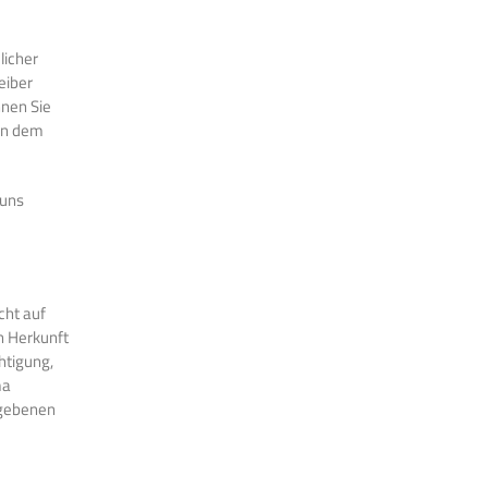
licher
eiber
nnen Sie
 an dem
 uns
cht auf
n Herkunft
htigung,
ma
egebenen