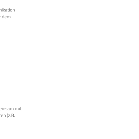
nikation
or dem
emeinsam mit
en (z.B.