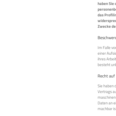
haben Sie 
personenbe
das Profil
widersprec
Zwecke der
Beschwerd
Im Falle v
einer Aufsi
ihres Arbe
besteht un
Recht auf
Sie haben d
Vertrags au
maschinenl
Daten an ei
machbar is