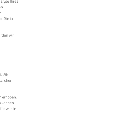
alyse Ihres
en
e
n Sie in
rden wir
. Wir
zlichen
n erhoben.
n können.
ür wir sie