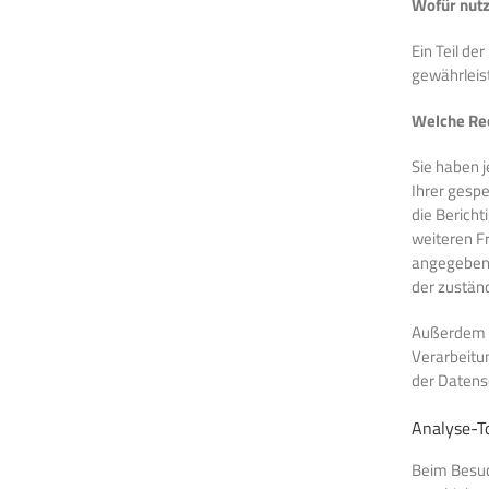
Wofür nutz
Ein Teil de
gewährleis
Welche Rec
Sie haben 
Ihrer gesp
die Bericht
weiteren F
angegebene
der zustän
Außerdem h
Verarbeitu
der Datens
Analyse-To
Beim Besuc