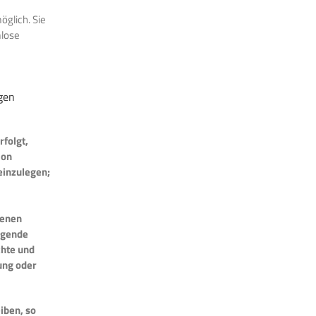
öglich. Sie
mlose
gen
rfolgt,
ion
einzulegen;
fenen
ngende
chte und
ung oder
iben, so