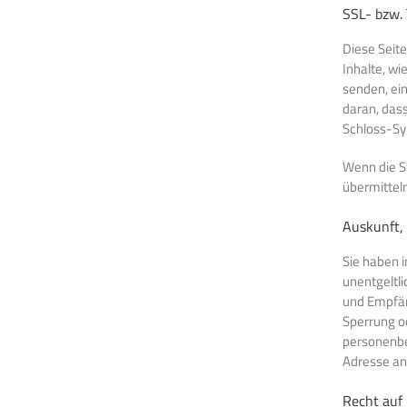
SSL- bzw.
Diese Seit
Inhalte, wi
senden, ei
daran, dass
Schloss-Sym
Wenn die SS
übermitteln
Auskunft,
Sie haben 
unentgeltl
und Empfän
Sperrung o
personenbe
Adresse an
Recht auf