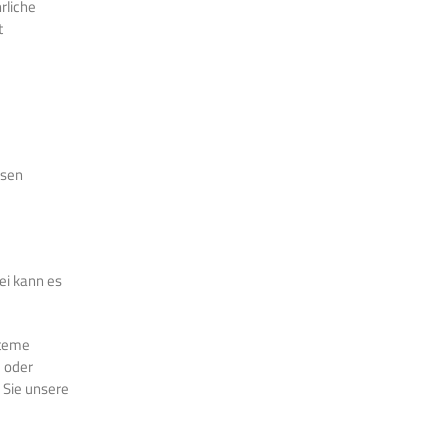
rliche
t
ssen
ei kann es
steme
m oder
 Sie unsere