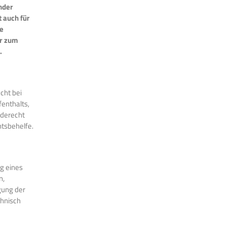
nder
 auch für
ie
hr zum
.
cht bei
enthalts,
rderecht
htsbehelfe.
ng eines
n,
gung der
chnisch