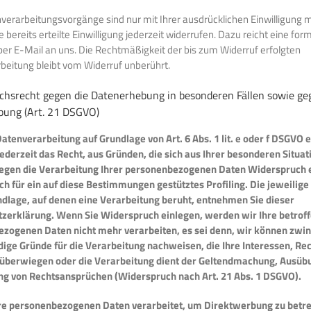
verarbeitungsvorgänge sind nur mit Ihrer ausdrücklichen Einwilligung m
 bereits erteilte Einwilligung jederzeit widerrufen. Dazu reicht eine for
per E-Mail an uns. Die Rechtmäßigkeit der bis zum Widerruf erfolgten
beitung bleibt vom Widerruf unberührt.
chsrecht gegen die Datenerhebung in besonderen Fällen sowie ge
bung (Art. 21 DSGVO)
tenverarbeitung auf Grundlage von Art. 6 Abs. 1 lit. e oder f DSGVO e
ederzeit das Recht, aus Gründen, die sich aus Ihrer besonderen Situat
egen die Verarbeitung Ihrer personenbezogenen Daten Widerspruch 
uch für ein auf diese Bestimmungen gestütztes Profiling. Die jeweilige
dlage, auf denen eine Verarbeitung beruht, entnehmen Sie dieser
zerklärung. Wenn Sie Widerspruch einlegen, werden wir Ihre betrof
zogenen Daten nicht mehr verarbeiten, es sei denn, wir können zwi
ige Gründe für die Verarbeitung nachweisen, die Ihre Interessen, Re
 überwiegen oder die Verarbeitung dient der Geltendmachung, Ausüb
ng von Rechtsansprüchen (Widerspruch nach Art. 21 Abs. 1 DSGVO).
e personenbezogenen Daten verarbeitet, um Direktwerbung zu betre