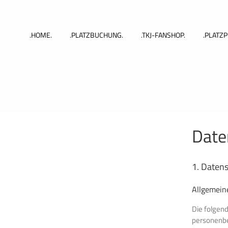
Zum
Inhalt
springen
.HOME.
.PLATZBUCHUNG.
.TKJ-FANSHOP.
.PLATZP
Date
1. Datens
Allgemein
Die folgen
personenbe