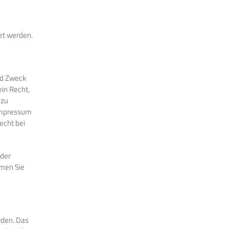
et werden.
nd Zweck
in Recht,
 zu
 Impressum
echt bei
der
hmen Sie
rden. Das