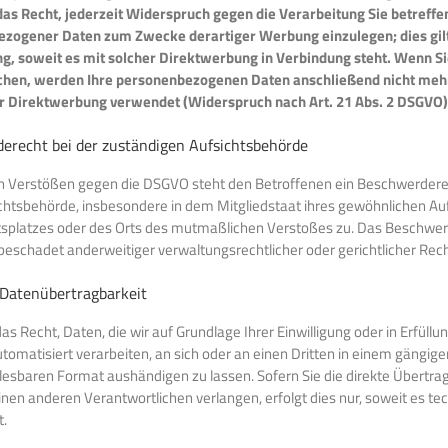
das Recht, jederzeit Widerspruch gegen die Verarbeitung Sie betreffe
zogener Daten zum Zwecke derartiger Werbung einzulegen; dies gilt
ing, soweit es mit solcher Direktwerbung in Verbindung steht. Wenn S
hen, werden Ihre personenbezogenen Daten anschließend nicht me
 Direktwerbung verwendet (Widerspruch nach Art. 21 Abs. 2 DSGVO)
erecht bei der zuständigen Aufsichtsbehörde
on Verstößen gegen die DSGVO steht den Betroffenen ein Beschwerdere
chtsbehörde, insbesondere in dem Mitgliedstaat ihres gewöhnlichen Auf
itsplatzes oder des Orts des mutmaßlichen Verstoßes zu. Das Beschwe
beschadet anderweitiger verwaltungsrechtlicher oder gerichtlicher Rec
 Datenübertragbarkeit
as Recht, Daten, die wir auf Grundlage Ihrer Einwilligung oder in Erfüllu
tomatisiert verarbeiten, an sich oder an einen Dritten in einem gängige
esbaren Format aushändigen zu lassen. Sofern Sie die direkte Übertra
nen anderen Verantwortlichen verlangen, erfolgt dies nur, soweit es te
t.