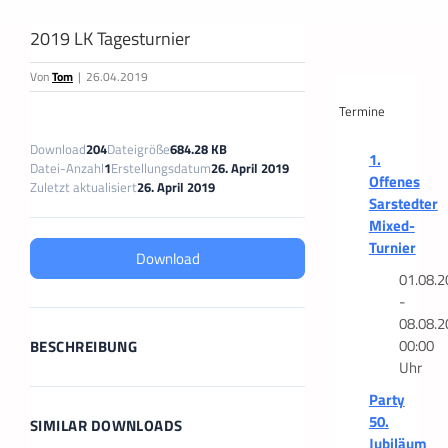
2019 LK Tagesturnier
Von
Tom
|
26.04.2019
Termine
Download
204
Dateigröße
684.28 KB
1.
Datei-Anzahl
1
Erstellungsdatum
26. April 2019
Offenes
Zuletzt aktualisiert
26. April 2019
Sarstedter
Mixed-
Turnier
Download
01.08.2
-
08.08.2
00:00
BESCHREIBUNG
Uhr
Party
50.
SIMILAR DOWNLOADS
Jubiläum