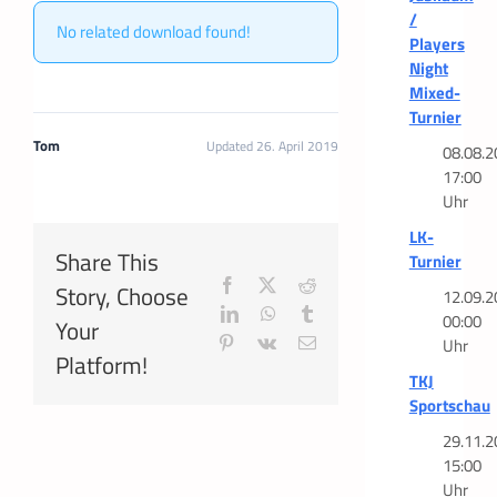
/
No related download found!
Players
Night
Mixed-
Turnier
Tom
Updated 26. April 2019
08.08.2
17:00
Uhr
LK-
Share This
Turnier
Facebook
X
Reddit
Story, Choose
12.09.2
LinkedIn
WhatsApp
Tumblr
00:00
Your
Uhr
Pinterest
Vk
E-
Platform!
Mail
TKJ
Sportschau
29.11.2
15:00
Uhr