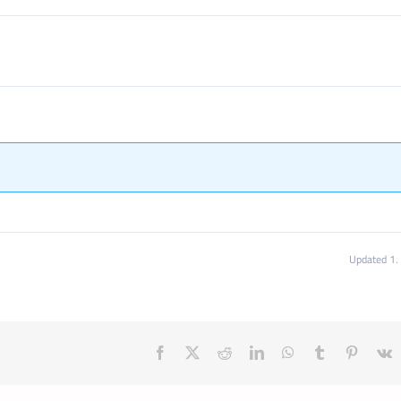
Updated 1. 
Facebook
X
Reddit
LinkedIn
WhatsApp
Tumblr
Pinteres
V