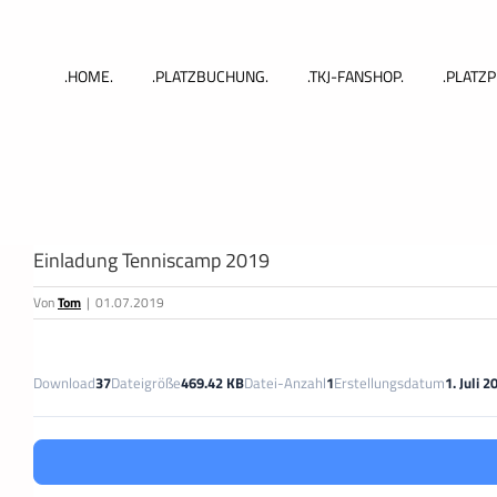
Zum
Inhalt
springen
.HOME.
.PLATZBUCHUNG.
.TKJ-FANSHOP.
.PLATZP
Einladung Tenniscamp 2019
Von
Tom
|
01.07.2019
Download
37
Dateigröße
469.42 KB
Datei-Anzahl
1
Erstellungsdatum
1. Juli 2