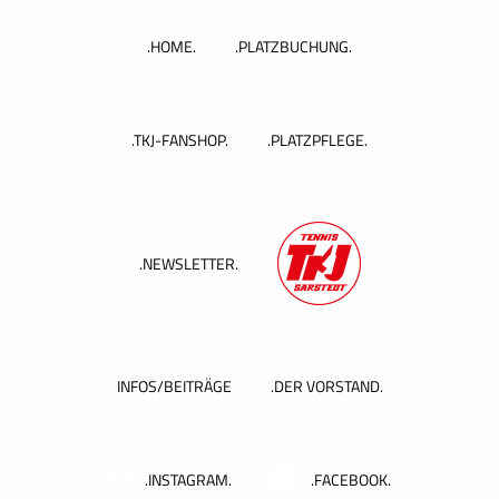
Zum
Inhalt
.HOME.
.PLATZBUCHUNG.
springen
.TKJ-FANSHOP.
.PLATZPFLEGE.
.NEWSLETTER.
INFOS/BEITRÄGE
.DER VORSTAND.
.INSTAGRAM.
.FACEBOOK.