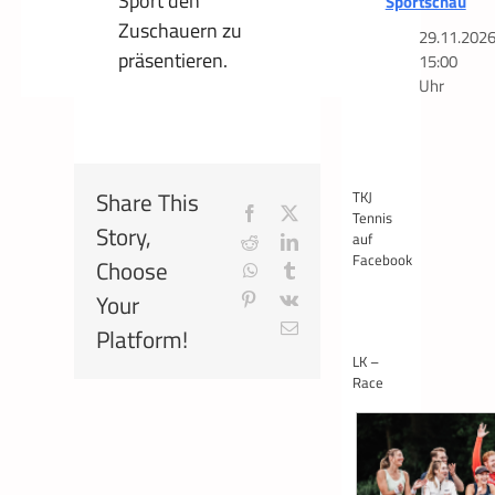
Sport den
Sportschau
Zuschauern zu
29.11.202
präsentieren.
15:00
Uhr
Share This
TKJ
Facebook
X
Tennis
Story,
auf
Reddit
LinkedIn
Facebook
Choose
WhatsApp
Tumblr
Your
Pinterest
Vk
E-
Platform!
Mail
LK –
Race