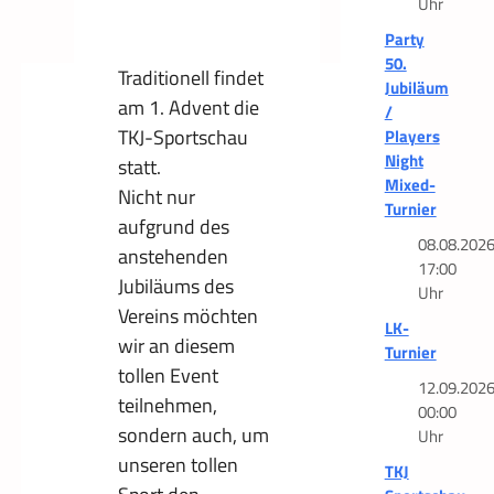
Uhr
Party
50.
Traditionell findet
Jubiläum
am 1. Advent die
/
TKJ-Sportschau
Players
Night
statt.
Mixed-
Nicht nur
Turnier
aufgrund des
08.08.202
anstehenden
17:00
Jubiläums des
Uhr
Vereins möchten
LK-
wir an diesem
Turnier
tollen Event
12.09.202
teilnehmen,
00:00
sondern auch, um
Uhr
unseren tollen
TKJ