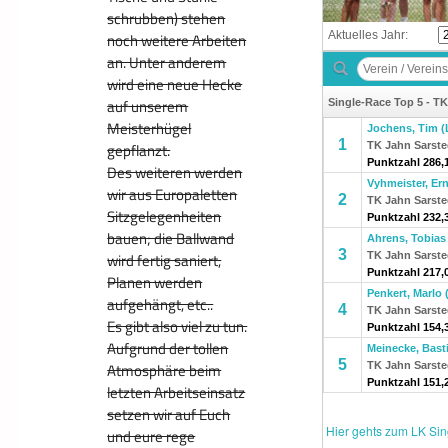
schrubben) stehen
noch weitere Arbeiten
an. Unter anderem
wird eine neue Hecke
auf unserem
Meisterhügel
gepflanzt.
Des weiteren werden
wir aus Europaletten
Sitzgelegenheiten
bauen; die Ballwand
wird fertig saniert,
Planen werden
aufgehängt, etc..
Es gibt also viel zu tun.
Aufgrund der tollen
Atmosphäre beim
letzten Arbeitseinsatz
setzen wir auf Euch
und eure rege