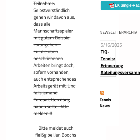
Teilnahme.
Selbstverständlich
gehen wir davon aus,
dass alle
Mannschaftsspieler
NEWSLETTERARCHIV
mit gutem Beispiel
vorangehen…
5/16/2025
Für die oben
TKJ-
beschriebenen
Tennis:
Arbeiten bringt doch,
Erinnerung
sofern vorhanden,
Abteilungsversam
auch entsprechendes
Arbeitsgerät mit. Und
falls jemand
Europaletten übrig
Tennis
News
haben sollte: Bitte
melden!!!
Bitte meldet euch
fleißg bei Jan Boochs