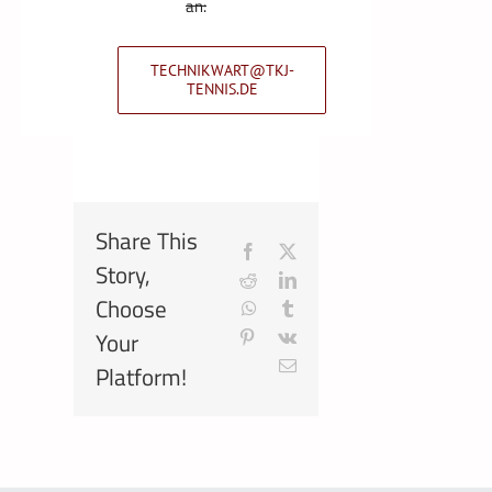
an:
TECHNIKWART@TKJ-
TENNIS.DE
Share This
Facebook
X
Story,
Reddit
LinkedIn
Choose
WhatsApp
Tumblr
Your
Pinterest
Vk
E-
Platform!
Mail