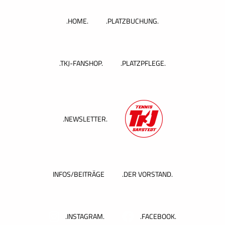
Zum
Inhalt
.HOME.
.PLATZBUCHUNG.
springen
.TKJ-FANSHOP.
.PLATZPFLEGE.
.NEWSLETTER.
INFOS/BEITRÄGE
.DER VORSTAND.
.INSTAGRAM.
.FACEBOOK.