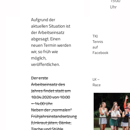
15:00
Uhr
Aufgrund der
aktuellen Situation ist
der Arbeitseinsatz
TKJ
abgesagt. Einen
Tennis
neuen Termin werden
auf
wir, so früh wie
Facebook
möglich,
veröffentlichen.
Der erste
LK –
Arbeitseinsatz des
Race
Jahres findet statt am
18.04.2020 von 10:00
– 14:00 Uhr.
Neben der „normalen“
Frühjahrsinstandsetzung
(Unkraut jäten, Bänke,
Tische und Stühle