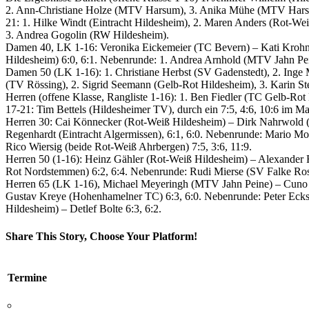
2. Ann-Christiane Holze (MTV Harsum), 3. Anika Mühe (MTV Har
21: 1. Hilke Windt (Eintracht Hildesheim), 2. Maren Anders (Rot-We
3. Andrea Gogolin (RW Hildesheim).
Damen 40, LK 1-16: Veronika Eickemeier (TC Bevern) – Kati Kro
Hildesheim) 6:0, 6:1. Nebenrunde: 1. Andrea Arnhold (MTV Jahn Pe
Damen 50 (LK 1-16): 1. Christiane Herbst (SV Gadenstedt), 2. Inge
(TV Rössing), 2. Sigrid Seemann (Gelb-Rot Hildesheim), 3. Karin S
Herren (offene Klasse, Rangliste 1-16): 1. Ben Fiedler (TC Gelb-R
17-21: Tim Bettels (Hildesheimer TV), durch ein 7:5, 4:6, 10:6 im 
Herren 30: Cai Könnecker (Rot-Weiß Hildesheim) – Dirk Nahrwold (H
Regenhardt (Eintracht Algermissen), 6:1, 6:0. Nebenrunde: Mario 
Rico Wiersig (beide Rot-Weiß Ahrbergen) 7:5, 3:6, 11:9.
Herren 50 (1-16): Heinz Gähler (Rot-Weiß Hildesheim) – Alexander R
Rot Nordstemmen) 6:2, 6:4. Nebenrunde: Rudi Mierse (SV Falke Rose
Herren 65 (LK 1-16), Michael Meyeringh (MTV Jahn Peine) – Cuno
Gustav Kreye (Hohenhamelner TC) 6:3, 6:0. Nebenrunde: Peter Ecks 
Hildesheim) – Detlef Bolte 6:3, 6:2.
Share This Story, Choose Your Platform!
Facebook
X
Reddit
LinkedIn
WhatsApp
Tumblr
Pinterest
Vk
E-
Mail
Termine