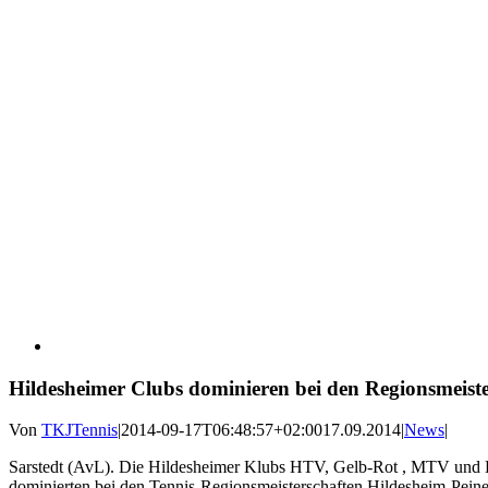
Hildesheimer Clubs dominieren bei den Regionsmeist
Von
TKJTennis
|
2014-09-17T06:48:57+02:00
17.09.2014
|
News
|
Sarstedt (AvL). Die Hildesheimer Klubs HTV, Gelb-Rot , MTV und E
dominierten bei den Tennis-Regionsmeisterschaften Hildesheim-Peine,