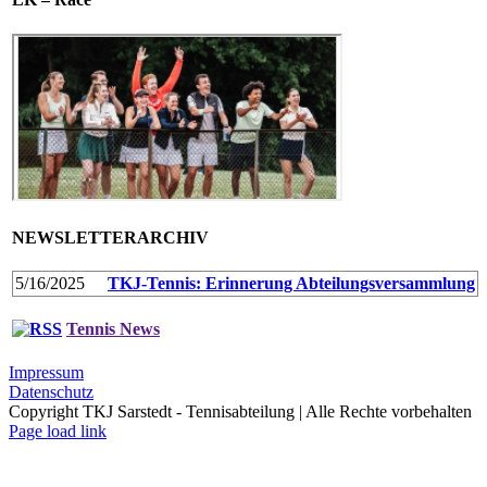
NEWSLETTERARCHIV
5/16/2025
TKJ-Tennis: Erinnerung Abteilungsversammlung
Tennis News
Impressum
Datenschutz
Copyright TKJ Sarstedt - Tennisabteilung | Alle Rechte vorbehalten
Facebook
Page load link
Nach
oben