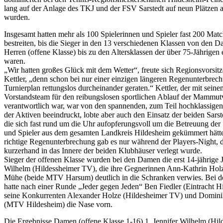
lang auf der Anlage des TKJ und der FSV Sarstedt auf neun Plätzen 
wurden.
Insgesamt hatten mehr als 100 Spielerinnen und Spieler fast 200 Mat
bestreiten, bis die Sieger in den 13 verschiedenen Klassen von den 
Herren (offene Klasse) bis zu den Altersklassen der über 75-Jährigen e
waren.
„Wir hatten großes Glück mit dem Wetter“, freute sich Regionsvorsitz
Kettler, „denn schon bei nur einer einzigen längeren Regenunterbrec
Turnierplan rettungslos durcheinander geraten.“ Kettler, der mit seine
Vorstandsteam für den reibungslosen sportlichen Ablauf der Mammut
verantwortlich war, war von den spannenden, zum Teil hochklassige
der Aktiven beeindruckt, lobte aber auch den Einsatz der beiden Sarst
die sich fast rund um die Uhr aufopferungsvoll um die Betreuung der
und Spieler aus dem gesamten Landkreis Hildesheim gekümmert hätt
richtige Regenunterbrechung gab es nur während der Players-Night, 
kurzerhand in das Innere der beiden Klubhäuser verlegt wurde.
Sieger der offenen Klasse wurden bei den Damen die erst 14-jährige J
Wilhelm (Hildessheimer TV), die ihre Gegnerinnen Ann-Kathrin Hol
Mühe (beide MTV Harsum) deutlich in die Schranken verwies. Bei d
hatte nach einer Runde „Jeder gegen Jeden“ Ben Fiedler (Eintracht H
seine Konkurrenten Alexander Holze (Hildesheimer TV) und Domin
(MTV Hildesheim) die Nase vorn.
Die Ergebnisse Damen (offene Klasse 1-16) 1. Jennifer Wilhelm (Hi