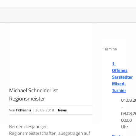
Zeige
grösseres
Bild
Termine
1.
Offenes
Sarstedter
Mixed-
Michael Schneider ist
Turnier
Regionsmeister
01.08.2
-
Von
TKJTennis
|
26.09.2018
|
News
08.08.2
00:00
Bei den diesjährigen
Uhr
Regionsmeisterschaften, ausgetragen auf