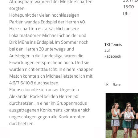
Atmosphäre während der Meisterschaften
15:00
sorgten.
Uhr
Höhepunkt der vielen hochklassigen
Partien war das Endspiel der Herren 40.
Hier schafften es tatsächlich unsere
Lokalmatadoren Michael Schneider und
Dirk Mühe ins Endspiel. Im Sommer noch
TKJ Tennis
bei den Herren 30 unterwegs und
auf
Aufsteiger in die Landesliga, waren die
Facebook
Erwartungen entsprechend hoch. Und sie
wurden nicht enttäuscht. In einem knappen
Match konnte sich MIchael letztendlich mit
4:6/7:6/10:8 durchsetzen.
LK – Race
Ebenso konnte sich unser Urgestein
Alexander Rockel bei den Herren 50
durchsetzen. In einer im Gruppenmodus
ausgetragenen Konkurrenz konnte er sich
ungeschlagen gegen alle Konkurrenten
durchsetzen.