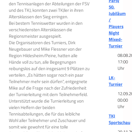
Party
den Tennisanlagen der Abteilungen der FSV
50.
und des TKJ, konnten zwei TKJler in ihren
Jubiläum
Altersklassen den Sieg erringen.
/
Bei bestem Tenniswetter wurden in den
Players
verschiedensten Altersklassen die
Night
Regionsmeister ausgespielt.
Mixed-
Die Organisatoren des Turniers, Dirk
Turnier
Neugebauer und Mike Flessner von der
08.08.2
Region Hildesheim/Peine, hatten alle
17:00
Hände voll zu tun, alle Begegnungen
Uhr
reibungslos auf den insgesamt 9 Plätzen zu
verteilen. „Es hätten sogar noch ein paar
LK-
Teilnehmer mehr sein dürfen“, entgegnete
Turnier
Mike auf die Frage nach der Zufriedenheit
12.09.2
der Turnierleitung mit dem Teilnehmerfeld.
00:00
Unterstützt wurde die Turnierleitung von
Uhr
vielen Helfern der beiden
Tennisabteilungen, die für das leibliche
TKJ
Wohl aller Teilnehmer und Zuschauer und
Sportschau
somit wie gewohnt für eine tolle
29.11.2