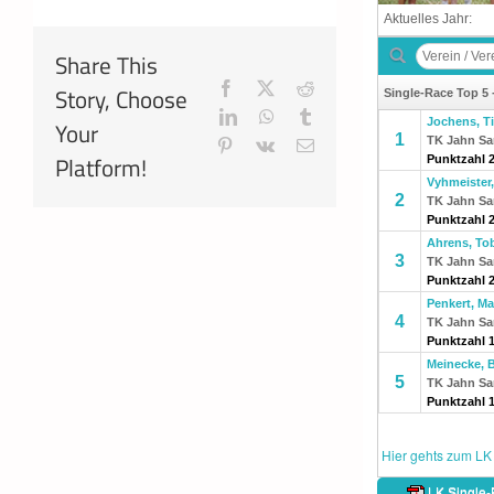
Share This
Facebook
X
Reddit
Story, Choose
LinkedIn
WhatsApp
Tumblr
Your
Pinterest
Vk
E-
Platform!
Mail