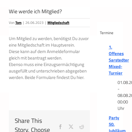
Wie werde ich Mitglied?
Von
Tom
|
26.06.2023
|
Mitgliedschaft
Termine
Um Mitglied zu werden, benötigst Du zuvor
eine Mitgliedschaft im Hauptverein.
1.
Diese kann auf dem Anmeldeformular
Offenes
gleich mit beantragt werden.
Sarstedter
Ebenso muss eine Einzugsermächtigung
Mixed-
ausgefüllt und unterschrieben abgegeben
Turnier
werden. Beide Formulare findest Du hier.
01.08.2
-
08.08.2
00:00
Uhr
Party
Share This
50.
Facebook
X
Reddit
Story, Choose
Jubiläum