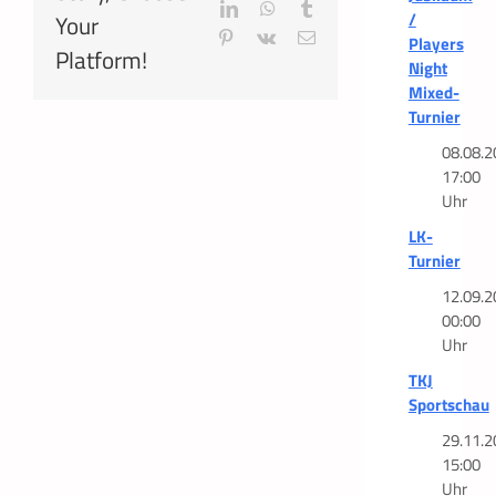
LinkedIn
WhatsApp
Tumblr
/
Your
Pinterest
Vk
E-
Players
Platform!
Mail
Night
Mixed-
Turnier
08.08.2
17:00
Uhr
LK-
Turnier
12.09.2
00:00
Uhr
TKJ
Sportschau
29.11.2
15:00
Uhr