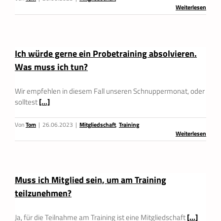
Weiterlesen
Ich würde gerne ein Probetraining absolvieren.
Was muss ich tun?
Wir empfehlen in diesem Fall unseren Schnuppermonat, oder
solltest
[...]
Von
Tom
|
26.06.2023
|
Mitgliedschaft
,
Training
Weiterlesen
Muss ich Mitglied sein, um am Training
teilzunehmen?
Ja, für die Teilnahme am Training ist eine Mitgliedschaft
[...]